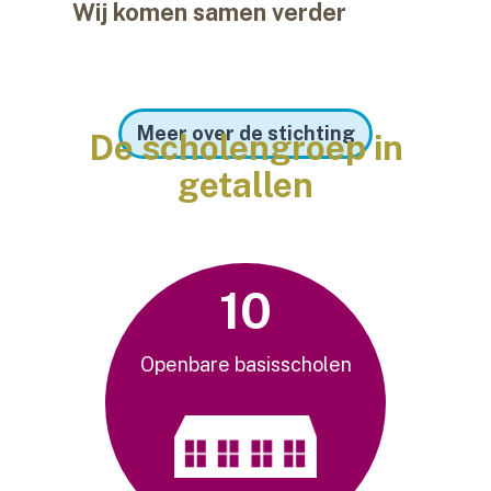
Wij komen samen verder
Meer over de stichting
De scholengroep in
getallen
10
Openbare basisscholen