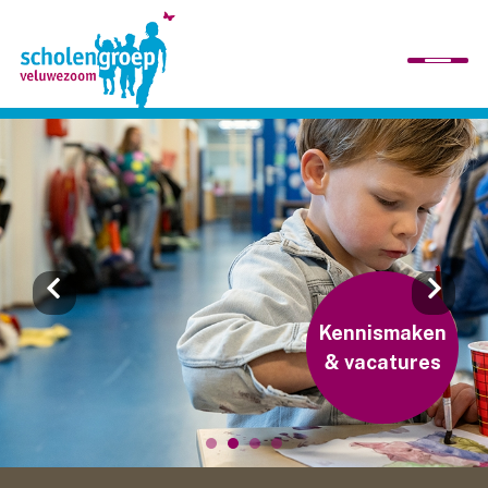
home
wij zijn
scholen
Kennismaken
& vacatures
organisatie
werken bij ons