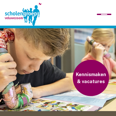
home
wij zijn
scholen
Kennismaken
& vacatures
organisatie
werken bij ons