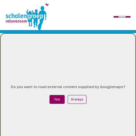
home
wij zijn
scholen
Do you want to load external content supplied by
Googlemaps
?
Yes
Always
organisatie
werken bij ons