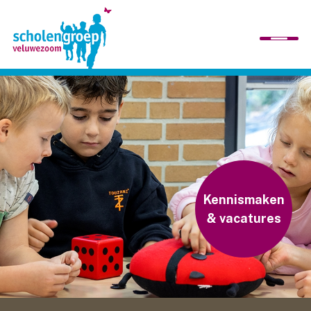
home
wij zijn
scholen
Kennismaken
& vacatures
organisatie
werken bij ons