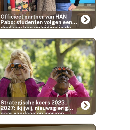
Officieel partner van HAN
Pabo: studenten volgen een
deel van hun opleiding in de
school.
Strategische koers 2023-
2027: ikjijwij, nieuwsgierig
naar vandaag en morgen