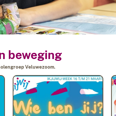
in beweging
Scholengroep Veluwezoom.