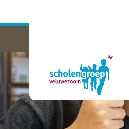
home
wij zijn
scholen
organisatie
werken bij ons