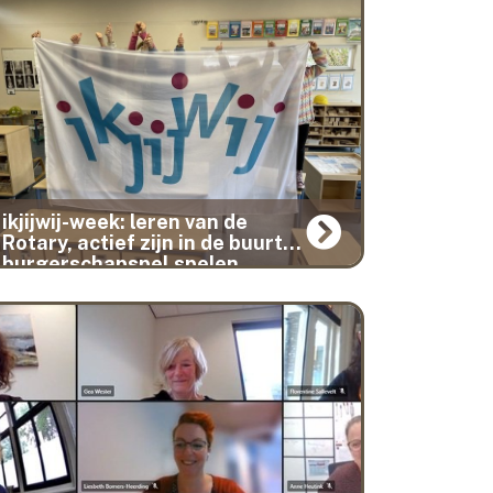
ikjijwij-week: leren van de
Rotary, actief zijn in de buurt,
burgerschapspel spelen