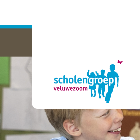
home
wij zijn
scholen
organisatie
werken bij ons