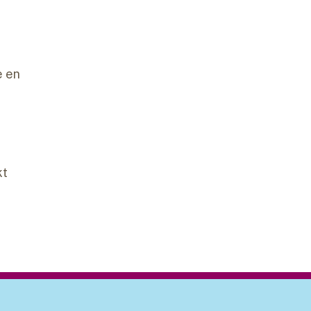
e en
kt