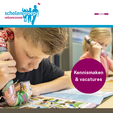
home
wij zijn
scholen
Kennismaken
& vacatures
organisatie
werken bij ons