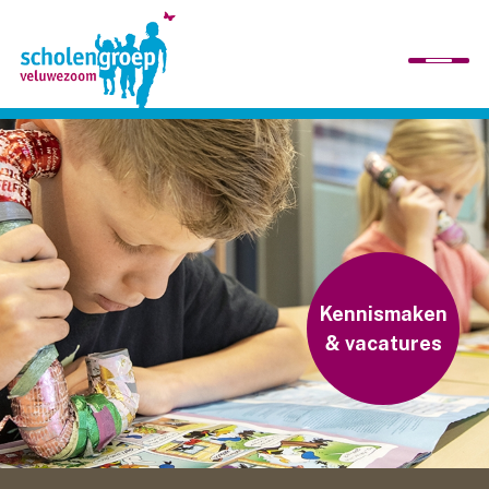
home
wij zijn
scholen
Kennismaken
& vacatures
organisatie
werken bij ons