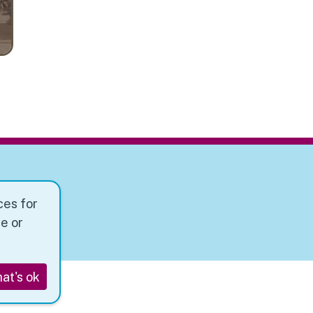
ces for
e or
at's ok
en