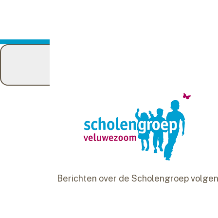
Do you want 
home
wij zijn
Onze scholen
scholen
Deze tien openbare basisscholen v
organisatie
Berichten over de Scholengroep volge
werken bij ons