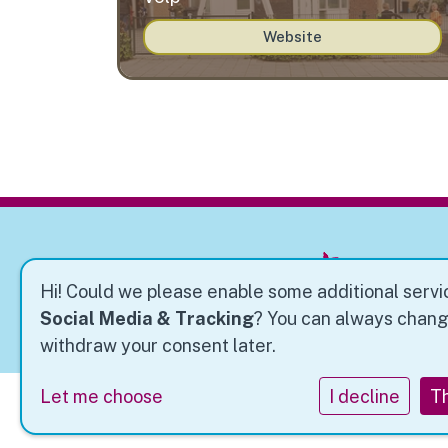
Website
Hi! Could we please enable some additional servi
Social Media & Tracking
? You can always chang
withdraw your consent later.
Let me choose
I decline
Th
Privacy statement
Cookie instelling