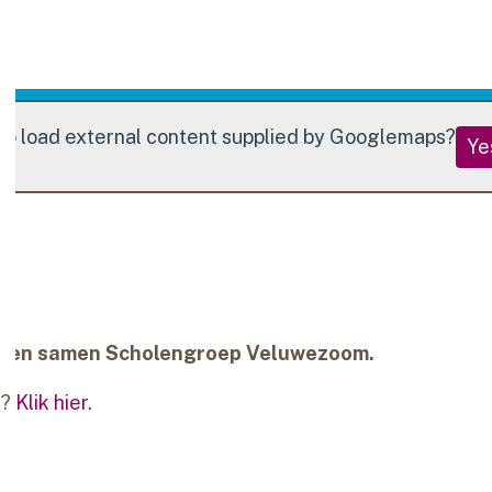
to load external content supplied by
Googlemaps
?
Ye
ormen samen Scholengroep Veluwezoom.
n?
Klik hier.