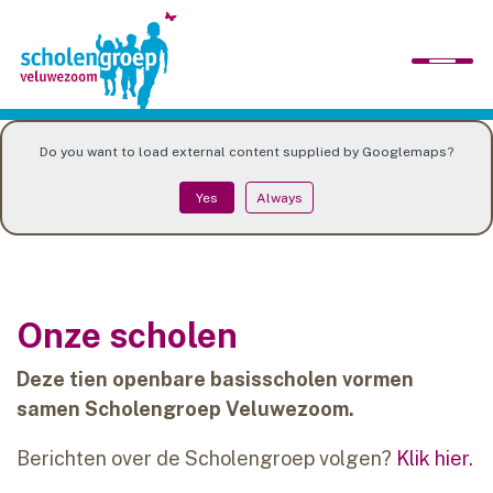
Do you want to load external content supplied by
Googlemaps
?
home
Yes
Always
wij zijn
scholen
Onze scholen
organisatie
Deze tien openbare basisscholen vormen
samen Scholengroep Veluwezoom.
werken bij ons
Berichten over de Scholengroep volgen?
Klik hier.